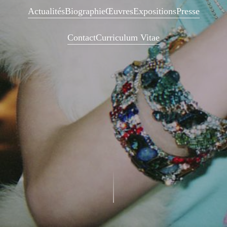
Actualités
Biographie
Œuvres
Expositions
Presse
Contact
Curriculum Vitae